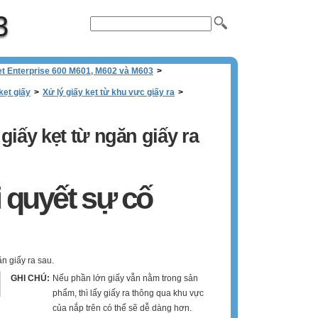
3
Jet Enterprise 600 M601, M602 và M603
>
kẹt giấy
>
Xử lý giấy kẹt từ khu vực giấy ra
>
́ giấy kẹt từ ngăn giấy ra
i quyết sự cố
n giấy ra sau.
GHI CHÚ:
Nếu phần lớn giấy vẫn nằm trong sản
phẩm, thì lấy giấy ra thông qua khu vực
của nắp trên có thể sẽ dễ dàng hơn.