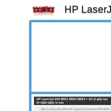
HP Laser
HP LaserJet 600 M601 M602 M603 > Xử lý giấy kẹt
từ ngăn giấy ra sau
Máy in dòng sản phẩm HP LaserJet Enterprise 600 M601,