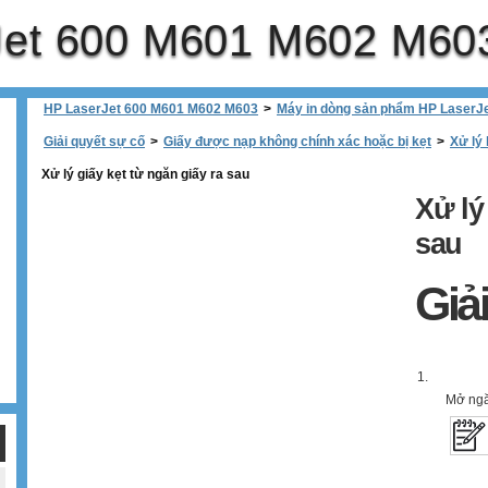
Jet 600 M601 M602 M60
HP LaserJet 600 M601 M602 M603
>
Máy in dòng sản phẩm HP Laser
Giải quyết sự cố
>
Giấy được nạp không chính xác hoặc bị kẹt
>
Xử lý 
Xử lý giấy kẹt từ ngăn giấy ra sau
Xử ly
sau
Giả
1.
Mở ngă