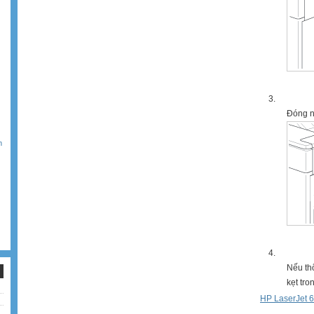
3.
Đóng n
m
4.
Nếu thô
kẹt tro
HP LaserJet 60