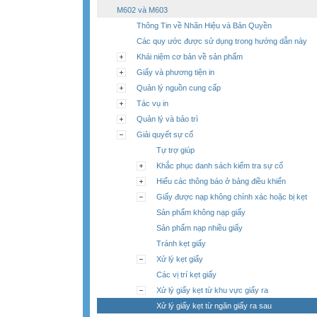
M602 và M603
Thông Tin về Nhãn Hiệu và Bản Quyền
Các quy ước được sử dụng trong hướng dẫn này
Khái niệm cơ bản về sản phẩm
Giấy và phương tiện in
Quản lý nguồn cung cấp
Tác vụ in
Quản lý và bảo trì
Giải quyết sự cố
Tự trợ giúp
Khắc phục danh sách kiểm tra sự cố
Hiểu các thông báo ở bảng điều khiển
Giấy được nạp không chính xác hoặc bị kẹt
Sản phẩm không nạp giấy
Sản phẩm nạp nhiều giấy
Tránh kẹt giấy
Xử lý kẹt giấy
Các vị trí kẹt giấy
Xử lý giấy kẹt từ khu vực giấy ra
Xử lý giấy kẹt từ ngăn giấy ra sau