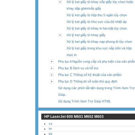
Xử lý kẹt giấy từ khay xếp giấy tùy chọn hoặc
khay dập ghim/xếp giấy
Xử lý kẹt giấy từ hộp thư 5 ngăn tùy chọn
Xử lý kẹt giấy từ khu vực của bộ nhiệt áp
Xử lý kẹt giấy từ khay in hai mặt tùy chọn
Xử lý kẹt giấy từ khay giấy
Xử lý kẹt giấy từ khay nạp phong bì tùy chọn
Xử lý kẹt giấy trong khu vực nắp trên và hộp
mực in
Phụ lục A Nguồn cung cấp và phụ kiện của sản phẩ
Phụ lục B Dịch vụ và hỗ trợ
Phụ lục C Thông số kỹ thuật của sản phẩm
Phụ lục D Thông tin về tuân thủ quy định
Sử dụng các phím tắt tiện dụng trong Trình Xem Trợ
Giúp.
Sử dụng Trính Xem Trợ Giúp HTML
HP LaserJet 600 M601 M602 M603
cs
hr
kk