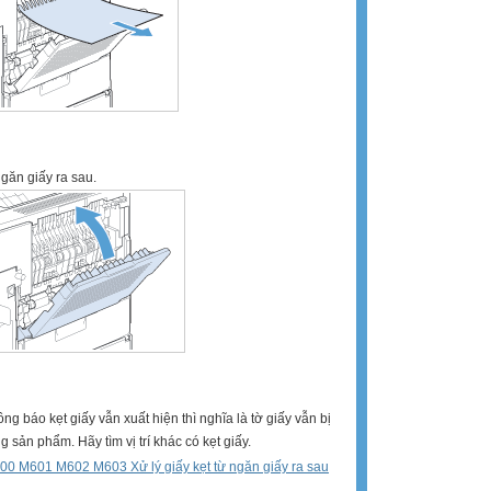
găn giấy ra sau.
ng báo kẹt giấy vẫn xuất hiện thì nghĩa là tờ giấy vẫn bị
ng sản phẩm. Hãy tìm vị trí khác có kẹt giấy.
0 M601 M602 M603 Xử lý giấy kẹt từ ngăn giấy ra sau