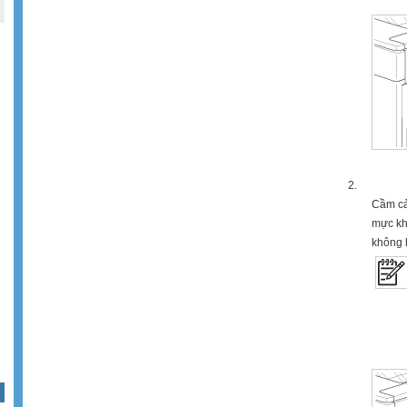
2.
Cầm cả 
mực khô
không 