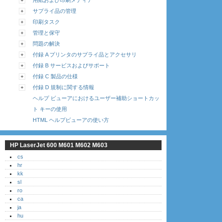
用紙および印刷メディア
サプライ品の管理
印刷タスク
管理と保守
問題の解決
付録 A プリンタのサプライ品とアクセサリ
付録 B サービスおよびサポート
付録 C 製品の仕様
付録 D 規制に関する情報
ヘルプ ビューアにおけるユーザー補助ショートカッ
ト キーの使用
HTML ヘルプビューアの使い方
HP LaserJet 600 M601 M602 M603
cs
hr
kk
sl
ro
ca
ja
hu