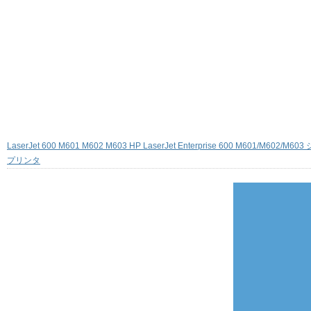
LaserJet 600 M601 M602 M603 HP LaserJet Enterprise 600 M601/M602/M6
プリンタ