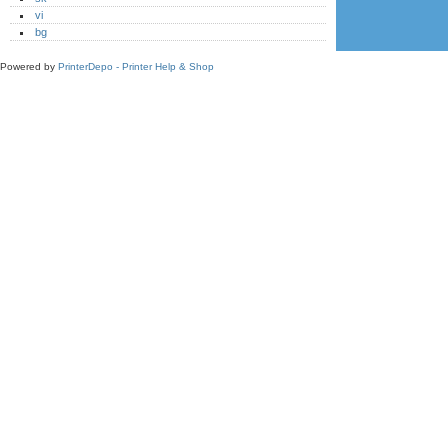
vi
bg
Powered by
PrinterDepo - Printer Help & Shop